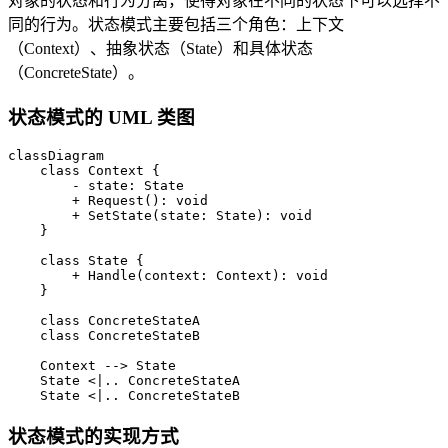
对象的状态和行为分离，使得对象在不同的状态下可以选择不
同的行为。状态模式主要包括三个角色：上下文
（Context）、抽象状态（State）和具体状态
（ConcreteState）。
状态模式的 UML 类图
classDiagram

    class Context {

        - state: State

        + Request(): void

        + SetState(state: State): void

    }

    class State {

        + Handle(context: Context): void

    }

    class ConcreteStateA

    class ConcreteStateB

    Context --> State

    State <|.. ConcreteStateA

    State <|.. ConcreteStateB
状态模式的实现方式