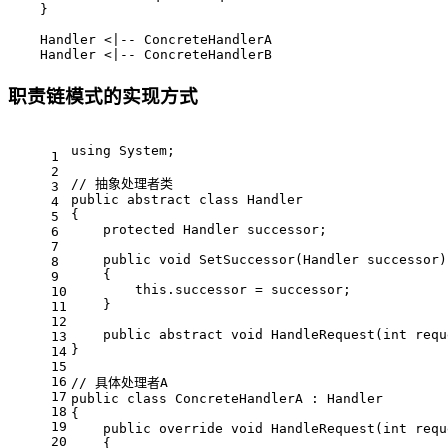
    }

    Handler <|-- ConcreteHandlerA

    Handler <|-- ConcreteHandlerB
职责链模式的实现方式
using
 System;
1
2
// 抽象处理者类
3
public
abstract
class
Handler
4
{
5
protected
 Handler successor;
6
7
public
void
SetSuccessor
(
Handler successor
)
8
    {
9
this
.successor = successor;
10
    }
11
12
public
abstract
void
HandleRequest
(
int
 requ
13
}
14
15
16
// 具体处理者A
17
public
class
ConcreteHandlerA
 : 
Handler
18
{
19
public
override
void
HandleRequest
(
int
 requ
20
    {