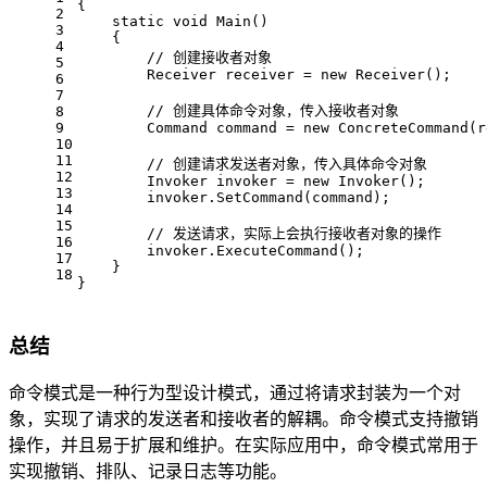
{
2
static
void
Main
()
3
    {
4
// 创建接收者对象
5
        Receiver receiver = 
new
 Receiver();
6
7
// 创建具体命令对象，传入接收者对象
8
9
        Command command = 
new
 ConcreteCommand(r
10
11
// 创建请求发送者对象，传入具体命令对象
12
        Invoker invoker = 
new
 Invoker();
13
        invoker.SetCommand(command);
14
15
// 发送请求，实际上会执行接收者对象的操作
16
        invoker.ExecuteCommand();
17
    }
18
}
总结
命令模式是一种行为型设计模式，通过将请求封装为一个对
象，实现了请求的发送者和接收者的解耦。命令模式支持撤销
操作，并且易于扩展和维护。在实际应用中，命令模式常用于
实现撤销、排队、记录日志等功能。