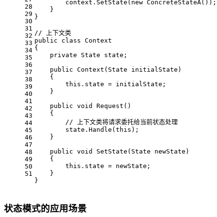
        context.SetState(
new
 ConcreteStateA());
28
    }
29
}
30
31
// 上下文类
32
public
class
Context
33
{
34
private
 State state;
35
36
public
Context
(
State initialState
)
37
    {
38
this
.state = initialState;
39
    }
40
41
public
void
Request
()
42
    {
43
// 上下文类将请求委托给当前状态处理
44
        state.Handle(
this
);
45
    }
46
47
public
void
SetState
(
State newState
)
48
    {
49
this
.state = newState;
50
    }
51
}
状态模式的应用场景