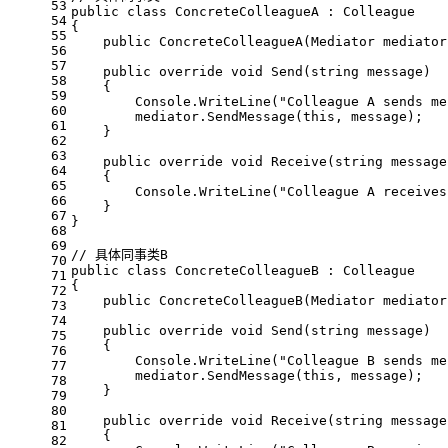
53
public
class
ConcreteColleagueA
 : 
Colleague
54
{
55
public
ConcreteColleagueA
(
Mediator mediator
56
57
public
override
void
Send
(
string
 message
)
58
    {
59
        Console.WriteLine(
"Colleague A sends me
60
        mediator.SendMessage(
this
, message);
61
    }
62
63
public
override
void
Receive
(
string
 message
64
    {
65
        Console.WriteLine(
"Colleague A receives
66
    }
67
}
68
69
// 具体同事类B
70
public
class
ConcreteColleagueB
 : 
Colleague
71
{
72
public
ConcreteColleagueB
(
Mediator mediator
73
74
public
override
void
Send
(
string
 message
)
75
    {
76
        Console.WriteLine(
"Colleague B sends me
77
        mediator.SendMessage(
this
, message);
78
    }
79
80
public
override
void
Receive
(
string
 message
81
    {
82