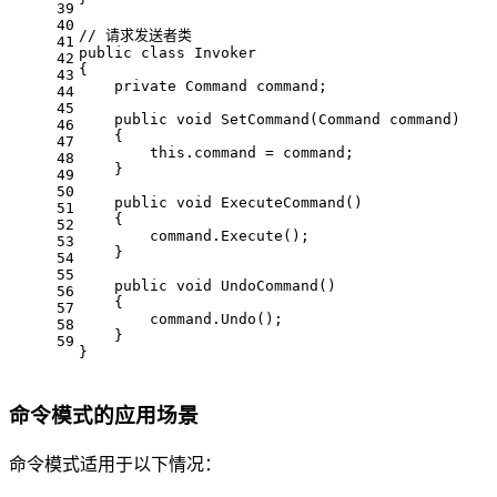
39
40
// 请求发送者类
41
public
class
Invoker
42
{
43
private
 Command command;
44
45
public
void
SetCommand
(
Command command
)
46
    {
47
this
.command = command;
48
    }
49
50
public
void
ExecuteCommand
()
51
    {
52
        command.Execute();
53
    }
54
55
public
void
UndoCommand
()
56
    {
57
        command.Undo();
58
    }
59
}
命令模式的应用场景
命令模式适用于以下情况：