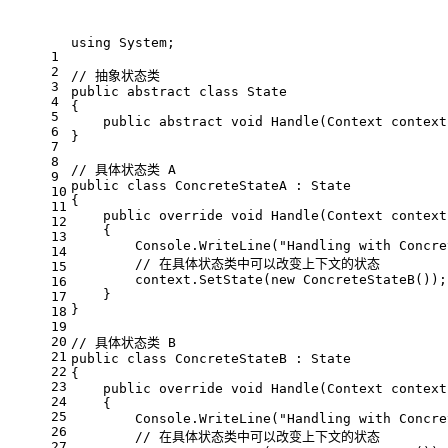
using
 System;
1
2
// 抽象状态类
3
public
abstract
class
State
4
{
5
public
abstract
void
Handle
(
Context context
6
}
7
8
// 具体状态类 A
9
public
class
ConcreteStateA
 : 
State
10
{
11
public
override
void
Handle
(
Context context
12
    {
13
        Console.WriteLine(
"Handling with Concre
14
// 在具体状态类中可以改变上下文的状态
15
        context.SetState(
new
 ConcreteStateB());
16
    }
17
}
18
19
20
// 具体状态类 B
21
public
class
ConcreteStateB
 : 
State
22
{
23
public
override
void
Handle
(
Context context
24
    {
25
        Console.WriteLine(
"Handling with Concre
26
// 在具体状态类中可以改变上下文的状态
27