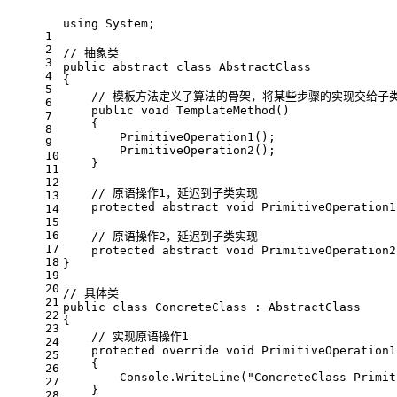
using
 System;
1
2
// 抽象类
3
public
abstract
class
AbstractClass
4
{
5
// 模板方法定义了算法的骨架，将某些步骤的实现交给子
6
public
void
TemplateMethod
()
7
    {
8
        PrimitiveOperation1();
9
        PrimitiveOperation2();
10
    }
11
12
// 原语操作1，延迟到子类实现
13
protected
abstract
void
PrimitiveOperation1
14
15
16
// 原语操作2，延迟到子类实现
17
protected
abstract
void
PrimitiveOperation2
18
}
19
20
// 具体类
21
public
class
ConcreteClass
 : 
AbstractClass
22
{
23
// 实现原语操作1
24
protected
override
void
PrimitiveOperation1
25
    {
26
        Console.WriteLine(
"ConcreteClass Primit
27
    }
28