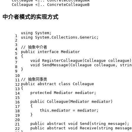
    Colleague <|.. ConcreteColleagueA

    Colleague <|.. ConcreteColleagueB
中介者模式的实现方式
using
 System;
1
using
 System.Collections.Generic;
2
3
// 抽象中介者
4
public
interface
Mediator
5
{
6
void
RegisterColleague
(
Colleague colleague
)
7
void
SendMessage
(
Colleague colleague, 
strin
8
}
9
10
// 抽象同事类
11
public
abstract
class
Colleague
12
{
13
protected
 Mediator mediator;
14
15
public
Colleague
(
Mediator mediator
)
16
    {
17
this
.mediator = mediator;
18
    }
19
20
public
abstract
void
Send
(
string
 message
)
;
21
public
abstract
void
Receive
(
string
 message
22