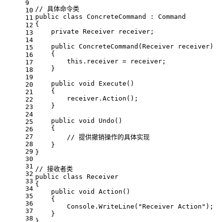
9
// 具体命令类
10
public
class
ConcreteCommand
 : 
Command
11
{
12
private
 Receiver receiver;
13
14
public
ConcreteCommand
(
Receiver receiver
)
15
    {
16
this
.receiver = receiver;
17
    }
18
19
public
void
Execute
()
20
    {
21
        receiver.Action();
22
    }
23
24
public
void
Undo
()
25
    {
26
27
// 提供撤销操作的具体实现
28
    }
29
}
30
31
// 接收者类
32
public
class
Receiver
33
{
34
public
void
Action
()
35
    {
36
        Console.WriteLine(
"Receiver Action"
);
37
    }
38
}