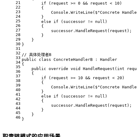
21
if
 (request >= 
0
 && request < 
10
)
22
        {
23
            Console.WriteLine(
$"Concrete Handle
24
        }
25
else
if
 (successor != 
null
)
26
        {
27
            successor.HandleRequest(request);
28
        }
29
    }
30
}
31
32
// 具体处理者B
33
public
class
ConcreteHandlerB
 : 
Handler
34
{
35
public
override
void
HandleRequest
(
int
 requ
36
    {
37
if
 (request >= 
10
 && request < 
20
)
38
        {
39
            Console.WriteLine(
$"Concrete Handle
40
        }
41
else
if
 (successor != 
null
)
42
        {
43
            successor.HandleRequest(request);
44
        }
45
    }
46
}
职责链模式的应用场景