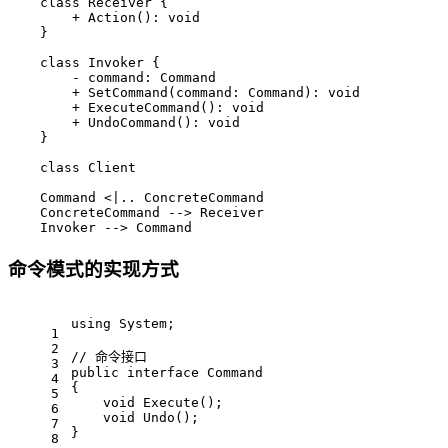
    class Receiver {

        + Action(): void

    }

    class Invoker {

        - command: Command

        + SetCommand(command: Command): void

        + ExecuteCommand(): void

        + UndoCommand(): void

    }

    class Client

    Command <|.. ConcreteCommand

    ConcreteCommand --> Receiver

    Invoker --> Command
命令模式的实现方式
using
 System;
1
2
// 命令接口
3
public
interface
Command
4
{
5
void
Execute
()
;
6
void
Undo
()
;
7
}
8