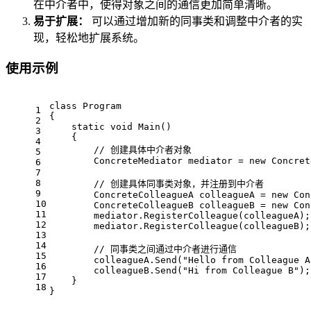
在中介者中，使得对象之间的通信更加简单清晰。
易于扩展：
可以通过增加新的同事类和调整中介者的实
现，轻松地扩展系统。
使用示例
class
Program
1
{
2
static
void
Main
()
3
    {
4
// 创建具体中介者对象
5
        ConcreteMediator mediator = 
new
 Concret
6
7
8
// 创建具体同事类对象，并注册到中介者
9
        ConcreteColleagueA colleagueA = 
new
 Con
10
        ConcreteColleagueB colleagueB = 
new
 Con
11
        mediator.RegisterColleague(colleagueA);
12
        mediator.RegisterColleague(colleagueB);
13
14
// 同事类之间通过中介者进行通信
15
        colleagueA.Send(
"Hello from Colleague A
16
        colleagueB.Send(
"Hi from Colleague B"
);
17
    }
18
}