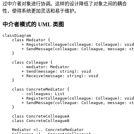
过中介者对象进行协调。这样的设计降低了对象之间的耦合
性，使得系统更加灵活和易于维护。
中介者模式的 UML 类图
classDiagram

    class Mediator {

        + RegisterColleague(colleague: Colleague): void

        + SendMessage(colleague: Colleague, message: st
    }

    class Colleague {

        - mediator: Mediator

        + Send(message: string): void

        + Receive(message: string): void

    }

    class ConcreteMediator {

        - colleagues: List
        + RegisterColleague(colleague: Colleague): void

        + SendMessage(colleague: Colleague, message: st
    }

    class ConcreteColleagueA

    class ConcreteColleagueB

    Mediator <|.. ConcreteMediator
