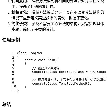
代码复用：
模板方法模式将相同的算法骨架封装在父类
中，提高了代码的复用性。
封装变化：
模板方法模式允许子类在不改变算法结构的
情况下重新定义某些步骤的实现，封装了变化。
简化子类：
子类不需要关心算法的结构，只需实现具体
步骤，简化了子类的设计。
使用示例
class
Program
1
{
2
static
void
Main
()
3
    {
4
// 创建具体类对象
5
6
        ConcreteClass concreteClass = 
new
 Concr
7
8
// 调用模板方法，实际上会执行具体类中定义的算法
9
        concreteClass.TemplateMethod();
10
    }
11
}
总结