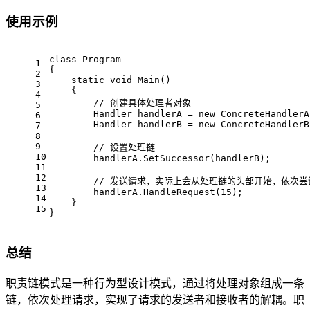
使用示例
class
Program
1
{
2
static
void
Main
()
3
    {
4
// 创建具体处理者对象
5
        Handler handlerA = 
new
 ConcreteHandlerA
6
        Handler handlerB = 
new
 ConcreteHandlerB
7
8
9
// 设置处理链
10
        handlerA.SetSuccessor(handlerB);
11
12
// 发送请求，实际上会从处理链的头部开始，依次尝
13
        handlerA.HandleRequest(
15
);
14
    }
15
}
总结
职责链模式是一种行为型设计模式，通过将处理对象组成一条
链，依次处理请求，实现了请求的发送者和接收者的解耦。职