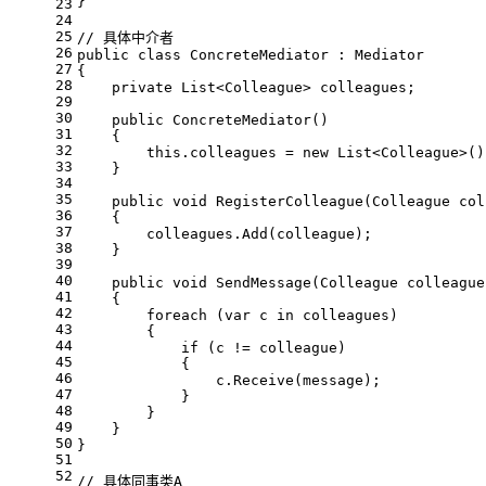
}
23
24
25
// 具体中介者
26
public
class
ConcreteMediator
 : 
Mediator
27
{
28
private
 List<Colleague> colleagues;
29
30
public
ConcreteMediator
()
31
    {
32
this
.colleagues = 
new
 List<Colleague>()
33
    }
34
35
public
void
RegisterColleague
(
Colleague col
36
    {
37
        colleagues.Add(colleague);
38
    }
39
40
public
void
SendMessage
(
Colleague colleague
41
    {
42
foreach
 (
var
 c 
in
 colleagues)
43
        {
44
if
 (c != colleague)
45
            {
46
                c.Receive(message);
47
            }
48
        }
49
    }
50
}
51
52
// 具体同事类A