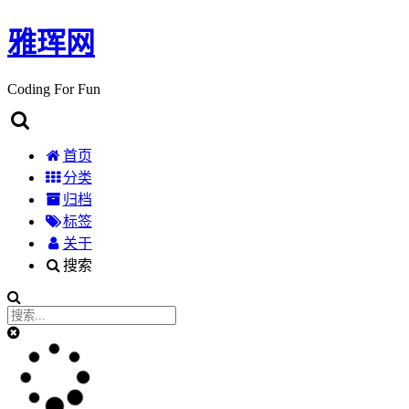
雅珲网
Coding For Fun
首页
分类
归档
标签
关于
搜索