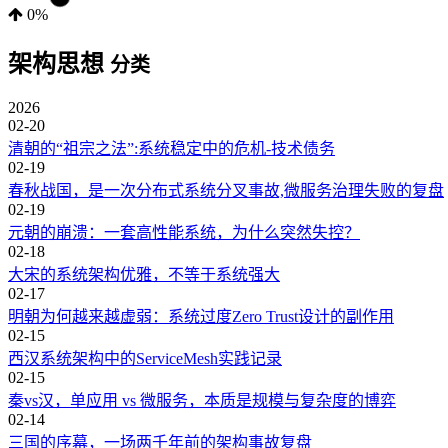
0%
架构思想
分类
2026
02-20
清朝的“祖宗之法”:系统稳定中的危机-技术债务
02-19
春秋战国，是一次分布式系统分叉事故,微服务治理失败的复盘
02-19
元朝的崩溃：一套高性能系统，为什么突然失控？
02-18
大宋的系统架构优雅，不等于系统强大
02-17
明朝为何越来越虚弱：系统过度Zero Trust设计的副作用
02-15
西汉系统架构中的ServiceMesh实践记录
02-15
秦vs汉，单应用 vs 微服务，本质是规模与复杂度的博弈
02-14
三国的序幕，一场两千年前的架构事故复盘