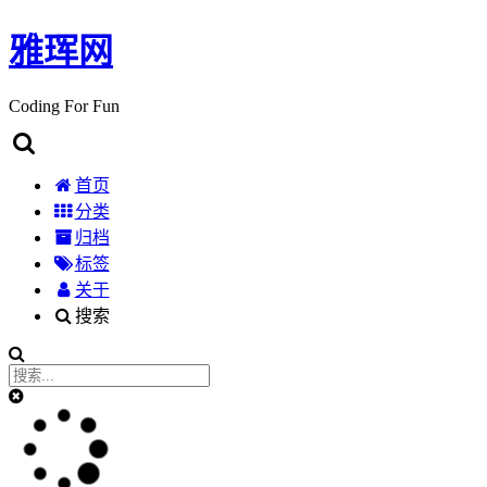
雅珲网
Coding For Fun
首页
分类
归档
标签
关于
搜索