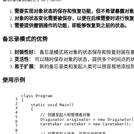
需要实现对象状态的保存和恢复功能，但不希望暴露对象
对象的状态变化需要被保存，以便在后续需要时进行恢复
需要提供撤销操作的功能，即能够恢复到之前的状态。
备忘录模式的优势
封装性好：
备忘录模式将对象的状态保存和恢复封装在
灵活性：
可以随时保存对象的状态，提供多个时间点的
易于扩展：
新的备忘录类和发起人类可以很容易地添加
使用示例
class
Program
1
{
2
static
void
Main
()
3
    {
4
// 创建发起人和管理者对象
5
        Originator originator = 
new
 Originator(
6
        Caretaker caretaker = 
new
 Caretaker();
7
8
// 设置发起人状态，并显示当前状态