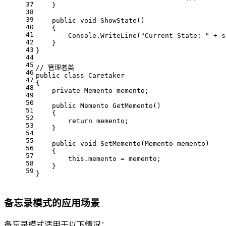
37
    }
38
39
public
void
ShowState
()
40
    {
41
        Console.WriteLine(
"Current State: "
 + s
42
    }
43
}
44
45
// 管理者类
46
public
class
Caretaker
47
{
48
private
 Memento memento;
49
50
public
 Memento 
GetMemento
()
51
    {
52
return
 memento;
53
    }
54
55
public
void
SetMemento
(
Memento memento
)
56
    {
57
this
.memento = memento;
58
    }
59
}
备忘录模式的应用场景
备忘录模式适用于以下情况：