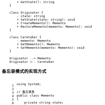
        + GetState(): string

    }

    class Originator {

        - state: string

        + SetState(state: string): void

        + CreateMemento(): Memento

        + RestoreMemento(memento: Memento): void

    }

    class Caretaker {

        - memento: Memento

        + GetMemento(): Memento

        + SetMemento(memento: Memento): void

    }

    Originator ..> Memento

    Originator <-- Caretaker
备忘录模式的实现方式
using
 System;
1
2
// 备忘录类
3
public
class
Memento
4
{
5
private
string
 state;
6