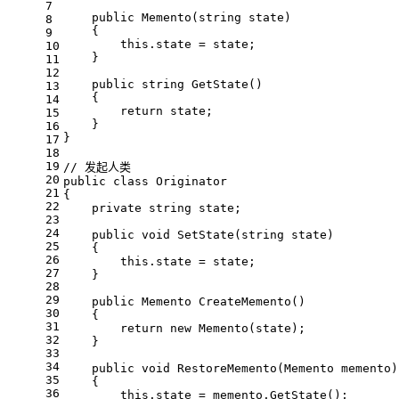
7
public
Memento
(
string
 state
)
8
    {
9
this
.state = state;
10
    }
11
12
public
string
GetState
()
13
    {
14
return
 state;
15
    }
16
}
17
18
19
// 发起人类
20
public
class
Originator
21
{
22
private
string
 state;
23
24
public
void
SetState
(
string
 state
)
25
    {
26
this
.state = state;
27
    }
28
29
public
 Memento 
CreateMemento
()
30
    {
31
return
new
 Memento(state);
32
    }
33
34
public
void
RestoreMemento
(
Memento memento
)
35
    {
36
this
.state = memento.GetState();