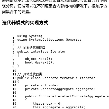
的内部表示。迭代器模式将对集合元素的遍历与集合的具体实
现分离，使得可以在不知道集合内部结构的情况下，按顺序访
问集合中的元素。
迭代器模式的实现方式
using
 System;
1
using
 System.Collections.Generic;
2
3
// 抽象迭代器接口
4
public
interface
Iterator
5
{
6
object
Next
()
;
7
bool
HasNext
()
;
8
}
9
10
// 具体迭代器类
11
12
public
class
ConcreteIterator
 : 
Iterator
13
{
14
private
int
 index;
15
private
 ConcreteAggregate aggregate;
16
17
public
ConcreteIterator
(
ConcreteAggregate a
18
    {
19
this
.index = 
0
;
20
this
.aggregate = aggregate;