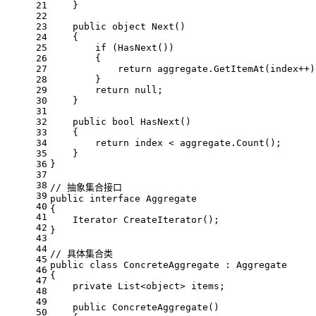
21
    }
22
23
public
object
Next
()
24
    {
25
if
 (HasNext())
26
        {
27
return
 aggregate.GetItemAt(index++)
28
        }
29
return
null
;
30
    }
31
32
public
bool
HasNext
()
33
    {
34
return
 index < aggregate.Count();
35
    }
36
}
37
38
// 抽象集合接口
39
public
interface
Aggregate
40
{
41
Iterator 
CreateIterator
()
;
42
}
43
44
// 具体集合类
45
public
class
ConcreteAggregate
 : 
Aggregate
46
{
47
private
 List<
object
> items;
48
49
public
ConcreteAggregate
()
50