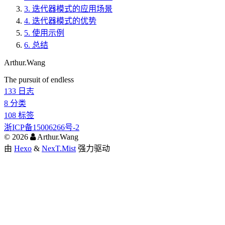
3.
迭代器模式的应用场景
4.
迭代器模式的优势
5.
使用示例
6.
总结
Arthur.Wang
The pursuit of endless
133
日志
8
分类
108
标签
浙ICP备15006266号-2
©
2026
Arthur.Wang
由
Hexo
&
NexT.Mist
强力驱动