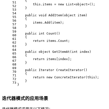
    {
51
this
.items = 
new
 List<
object
>();
52
    }
53
54
public
void
AddItem
(
object
 item
)
55
    {
56
        items.Add(item);
57
    }
58
59
public
int
Count
()
60
    {
61
return
 items.Count;
62
    }
63
64
public
object
GetItemAt
(
int
 index
)
65
    {
66
return
 items[index];
67
    }
68
69
public
 Iterator 
CreateIterator
()
70
    {
71
return
new
 ConcreteIterator(
this
);
72
    }
73
}
迭代器模式的应用场景