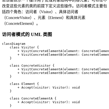
思想是表示一个操作用于处理对象结构中的各元素，可以在不
改变这些元素的类的前提下定义这些操作。访问者模式主要包
括四个角色：访问者（Visitor）、具体访问者
（ConcreteVisitor）、元素（Element）和具体元素
（ConcreteElement）。
访问者模式的 UML 类图
classDiagram

    class Visitor {

        + VisitConcreteElementA(element: ConcreteElemen
        + VisitConcreteElementB(element: ConcreteElemen
    }

    class ConcreteVisitor {

        + VisitConcreteElementA(element: ConcreteElemen
        + VisitConcreteElementB(element: ConcreteElemen
    }

    class Element {

        + Accept(visitor: Visitor): void

    }

    class ConcreteElementA {

        + Accept(visitor: Visitor): void

    }
