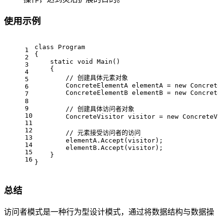
使用示例
class
Program
1
{
2
static
void
Main
()
3
    {
4
// 创建具体元素对象
5
        ConcreteElementA elementA = 
new
 Concret
6
        ConcreteElementB elementB = 
new
 Concret
7
8
9
// 创建具体访问者对象
10
        ConcreteVisitor visitor = 
new
 ConcreteV
11
12
// 元素接受访问者的访问
13
        elementA.Accept(visitor);
14
        elementB.Accept(visitor);
15
    }
16
}
总结
访问者模式是一种行为型设计模式，通过将数据结构与数据操