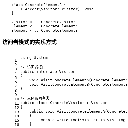
    class ConcreteElementB {

        + Accept(visitor: Visitor): void

    }

    Visitor <|.. ConcreteVisitor

    Element <|.. ConcreteElementA

    Element <|.. ConcreteElementB
访问者模式的实现方式
using
 System;
1
2
// 访问者接口
3
public
interface
Visitor
4
{
5
void
VisitConcreteElementA
(
ConcreteElementA
6
void
VisitConcreteElementB
(
ConcreteElementB
7
}
8
9
// 具体访问者类
10
public
class
ConcreteVisitor
 : 
Visitor
11
{
12
public
void
VisitConcreteElementA
(
ConcreteE
13
    {
14
        Console.WriteLine(
"Visitor is visiting 
15
    }
16