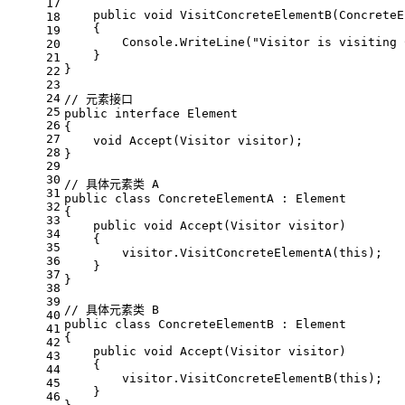
17
public
void
VisitConcreteElementB
(
ConcreteE
18
    {
19
        Console.WriteLine(
"Visitor is visiting 
20
    }
21
}
22
23
24
// 元素接口
25
public
interface
Element
26
{
27
void
Accept
(
Visitor visitor
)
;
28
}
29
30
// 具体元素类 A
31
public
class
ConcreteElementA
 : 
Element
32
{
33
public
void
Accept
(
Visitor visitor
)
34
    {
35
        visitor.VisitConcreteElementA(
this
);
36
    }
37
}
38
39
// 具体元素类 B
40
public
class
ConcreteElementB
 : 
Element
41
{
42
public
void
Accept
(
Visitor visitor
)
43
    {
44
        visitor.VisitConcreteElementB(
this
);
45
    }
46