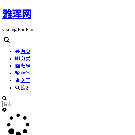
雅珲网
Coding For Fun
首页
分类
归档
标签
关于
搜索