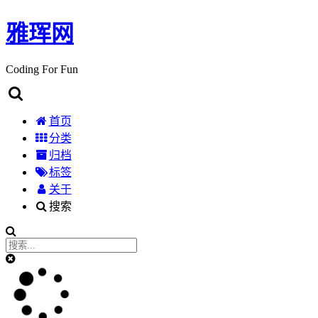
雅珲网
Coding For Fun
首页
分类
归档
标签
关于
搜索