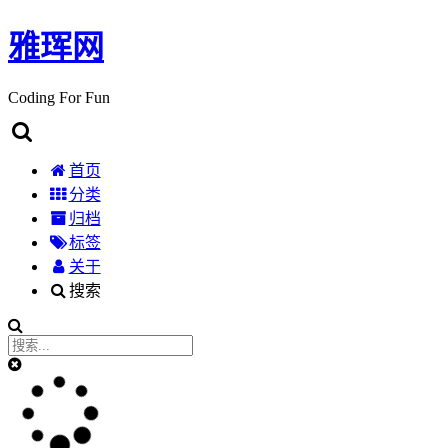
雅珲网
Coding For Fun
首页
分类
归档
标签
关于
搜索