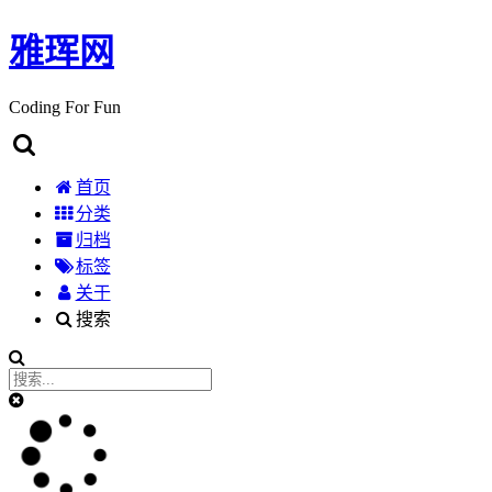
雅珲网
Coding For Fun
首页
分类
归档
标签
关于
搜索