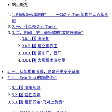
站点概览
1.
明朝越来越虚弱？——一场Zero Trust架构的两百年实
验
2.
一、什么是 Zero Trust？
3.
二、明朝：史上最极端的“零信任国家”
3.0.1.
1️⃣ 废丞相
3.0.2.
2️⃣ 建立锦衣卫
3.0.3.
3️⃣ 设东厂、西厂
3.0.4.
4️⃣ 大规模肃清功臣
4.
三、从架构角度看，这是完美安全系统
5.
四、Zero Trust 的隐藏代价
5.1.
1️⃣ 决策瓶颈
5.2.
2️⃣ 信任崩塌
5.3.
3️⃣ 组织开始“只对上负责”