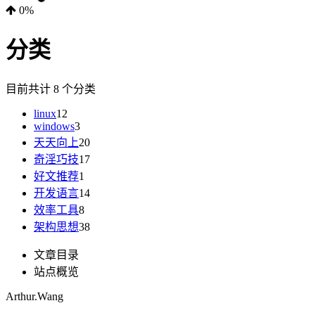
0%
分类
目前共计 8 个分类
linux
12
windows
3
天天向上
20
奇淫巧技
17
好文推荐
1
开发语言
14
效率工具
8
架构思想
38
文章目录
站点概览
Arthur.Wang