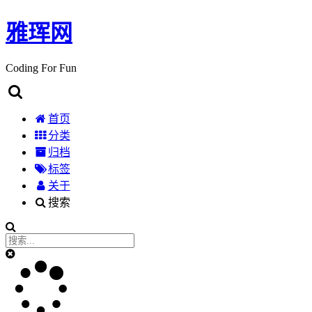
雅珲网
Coding For Fun
首页
分类
归档
标签
关于
搜索