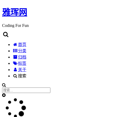
雅珲网
Coding For Fun
首页
分类
归档
标签
关于
搜索