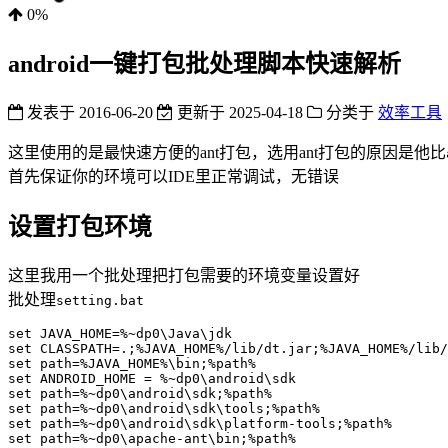
0%
android一键打包批处理脚本快速解析
发表于
2016-06-20
更新于
2025-04-18
分类于
效率工具
这里使用的是最快速方便的ant打包，选用ant打包的原因是他比
首先保证你的环境可以IDE里正常调试，无错误
设置打包环境
这里我用一个批处理把打包需要的环境变量设置好
批处理
setting.bat
set JAVA_HOME=%~dp0\Java\jdk

set CLASSPATH=.;%JAVA_HOME%/lib/dt.jar;%JAVA_HOME%/lib/
set path=%JAVA_HOME%\bin;%path%

set ANDROID_HOME = %~dp0\android\sdk

set path=%~dp0\android\sdk;%path%

set path=%~dp0\android\sdk\tools;%path%

set path=%~dp0\android\sdk\platform-tools;%path%
