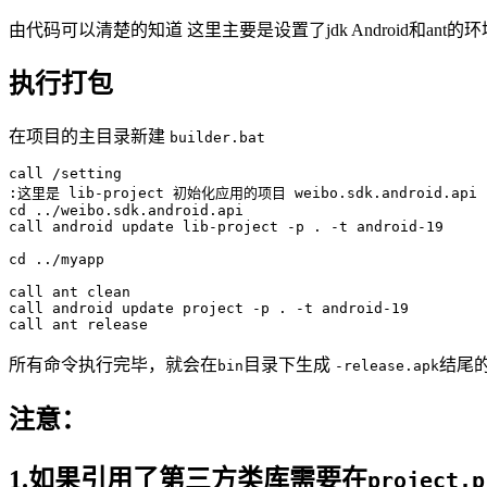
由代码可以清楚的知道 这里主要是设置了jdk Android和ant的
执行打包
在项目的主目录新建
builder.bat
call /setting

:这里是 lib-project 初始化应用的项目 weibo.sdk.android.api

cd ../weibo.sdk.android.api

call android update lib-project -p . -t android-19

cd ../myapp

call ant clean

call android update project -p . -t android-19

所有命令执行完毕，就会在
目录下生成
结尾的
bin
-release.apk
注意：
1.如果引用了第三方类库需要在
project.p