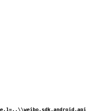
e.1=..\\weibo.sdk.android.api