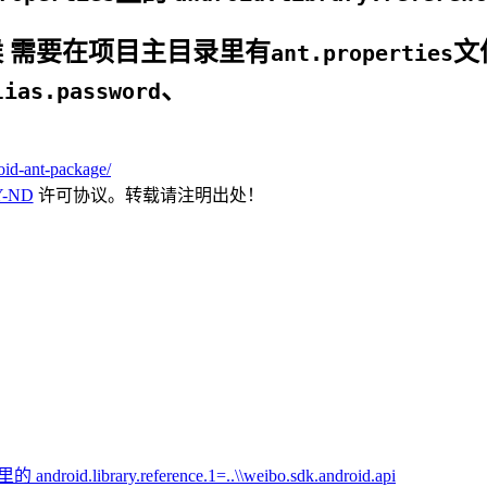
k的时候 需要在项目主目录里有
文
ant.properties
、
lias.password
oid-ant-package/
Y-ND
许可协议。转载请注明出处！
d.library.reference.1=..\\weibo.sdk.android.api