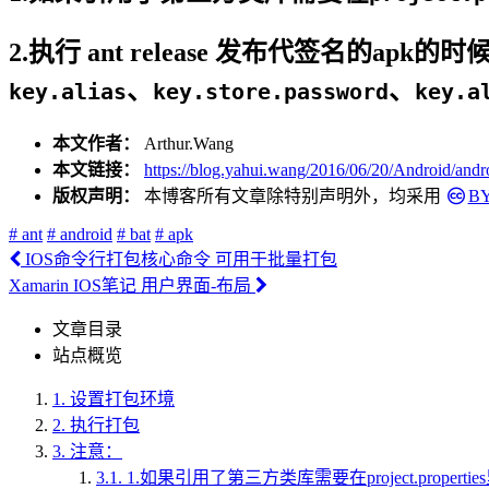
2.执行 ant release 发布代签名的ap
、
、
key.alias
key.store.password
key.a
本文作者：
Arthur.Wang
本文链接：
https://blog.yahui.wang/2016/06/20/Android/andr
版权声明：
本博客所有文章除特别声明外，均采用
B
# ant
# android
# bat
# apk
IOS命令行打包核心命令 可用于批量打包
Xamarin IOS笔记 用户界面-布局
文章目录
站点概览
1.
设置打包环境
2.
执行打包
3.
注意：
3.1.
1.如果引用了第三方类库需要在project.properties里的 androi