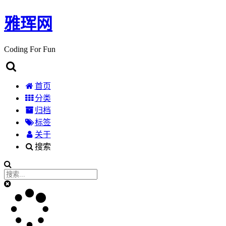
雅珲网
Coding For Fun
首页
分类
归档
标签
关于
搜索