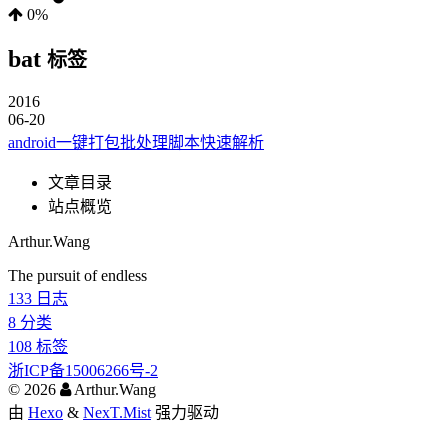
0%
bat
标签
2016
06-20
android一键打包批处理脚本快速解析
文章目录
站点概览
Arthur.Wang
The pursuit of endless
133
日志
8
分类
108
标签
浙ICP备15006266号-2
©
2026
Arthur.Wang
由
Hexo
&
NexT.Mist
强力驱动