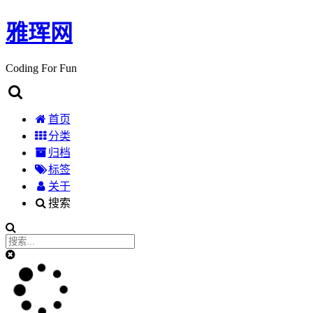
雅珲网
Coding For Fun
首页
分类
归档
标签
关于
搜索