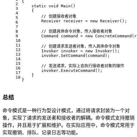
{
2
static
void
Main
()
3
    {
4
// 创建接收者对象
5
        Receiver receiver = 
new
 Receiver();
6
7
// 创建具体命令对象，传入接收者对象
8
9
        Command command = 
new
 ConcreteCommand(r
10
11
// 创建请求发送者对象，传入具体命令对象
12
        Invoker invoker = 
new
 Invoker();
13
        invoker.SetCommand(command);
14
15
// 发送请求，实际上会执行接收者对象的操作
16
        invoker.ExecuteCommand();
17
    }
18
}
总结
命令模式是一种行为型设计模式，通过将请求封装为一个对
象，实现了请求的发送者和接收者的解耦。命令模式支持撤销
操作，并且易于扩展和维护。在实际应用中，命令模式常用于
实现撤销、排队、记录日志等功能。