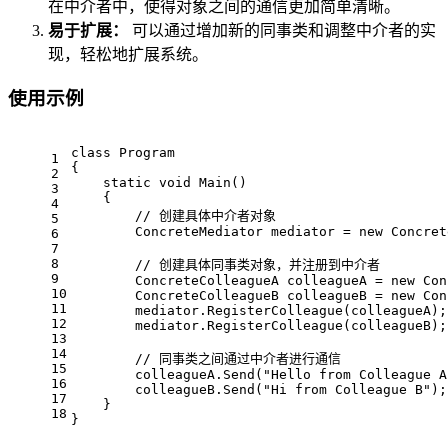
在中介者中，使得对象之间的通信更加简单清晰。
易于扩展：
可以通过增加新的同事类和调整中介者的实
现，轻松地扩展系统。
使用示例
class
Program
1
{
2
static
void
Main
()
3
    {
4
// 创建具体中介者对象
5
        ConcreteMediator mediator = 
new
 Concret
6
7
8
// 创建具体同事类对象，并注册到中介者
9
        ConcreteColleagueA colleagueA = 
new
 Con
10
        ConcreteColleagueB colleagueB = 
new
 Con
11
        mediator.RegisterColleague(colleagueA);
12
        mediator.RegisterColleague(colleagueB);
13
14
// 同事类之间通过中介者进行通信
15
        colleagueA.Send(
"Hello from Colleague A
16
        colleagueB.Send(
"Hi from Colleague B"
);
17
    }
18
}