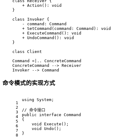
    class Receiver {

        + Action(): void

    }

    class Invoker {

        - command: Command

        + SetCommand(command: Command): void

        + ExecuteCommand(): void

        + UndoCommand(): void

    }

    class Client

    Command <|.. ConcreteCommand

    ConcreteCommand --> Receiver

    Invoker --> Command
命令模式的实现方式
using
 System;
1
2
// 命令接口
3
public
interface
Command
4
{
5
void
Execute
()
;
6
void
Undo
()
;
7
}
8