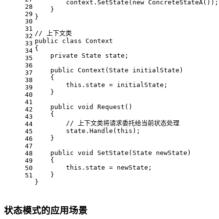
        context.SetState(
new
 ConcreteStateA());
28
    }
29
}
30
31
// 上下文类
32
public
class
Context
33
{
34
private
 State state;
35
36
public
Context
(
State initialState
)
37
    {
38
this
.state = initialState;
39
    }
40
41
public
void
Request
()
42
    {
43
// 上下文类将请求委托给当前状态处理
44
        state.Handle(
this
);
45
    }
46
47
public
void
SetState
(
State newState
)
48
    {
49
this
.state = newState;
50
    }
51
}
状态模式的应用场景