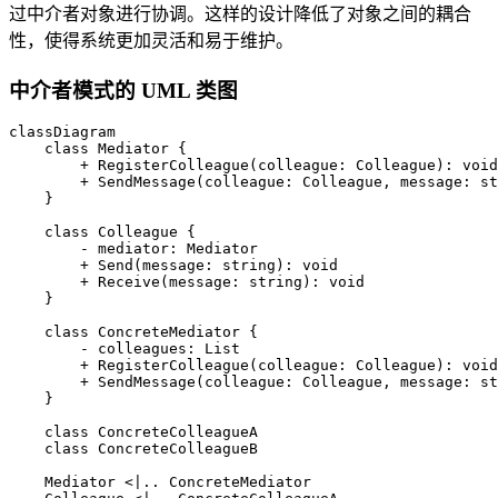
过中介者对象进行协调。这样的设计降低了对象之间的耦合
性，使得系统更加灵活和易于维护。
中介者模式的 UML 类图
classDiagram

    class Mediator {

        + RegisterColleague(colleague: Colleague): void

        + SendMessage(colleague: Colleague, message: st
    }

    class Colleague {

        - mediator: Mediator

        + Send(message: string): void

        + Receive(message: string): void

    }

    class ConcreteMediator {

        - colleagues: List
        + RegisterColleague(colleague: Colleague): void

        + SendMessage(colleague: Colleague, message: st
    }

    class ConcreteColleagueA

    class ConcreteColleagueB

    Mediator <|.. ConcreteMediator
