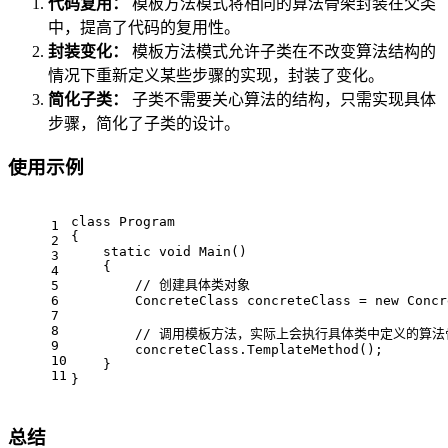
代码复用：
模板方法模式将相同的算法骨架封装在父类
中，提高了代码的复用性。
封装变化：
模板方法模式允许子类在不改变算法结构的
情况下重新定义某些步骤的实现，封装了变化。
简化子类：
子类不需要关心算法的结构，只需实现具体
步骤，简化了子类的设计。
使用示例
class
Program
1
{
2
static
void
Main
()
3
    {
4
// 创建具体类对象
5
6
        ConcreteClass concreteClass = 
new
 Concr
7
8
// 调用模板方法，实际上会执行具体类中定义的算法
9
        concreteClass.TemplateMethod();
10
    }
11
}
总结