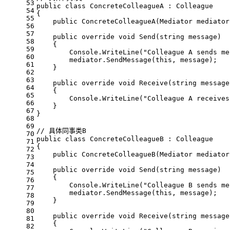
53
public
class
ConcreteColleagueA
 : 
Colleague
54
{
55
public
ConcreteColleagueA
(
Mediator mediator
56
57
public
override
void
Send
(
string
 message
)
58
    {
59
        Console.WriteLine(
"Colleague A sends me
60
        mediator.SendMessage(
this
, message);
61
    }
62
63
public
override
void
Receive
(
string
 message
64
    {
65
        Console.WriteLine(
"Colleague A receives
66
    }
67
}
68
69
// 具体同事类B
70
public
class
ConcreteColleagueB
 : 
Colleague
71
{
72
public
ConcreteColleagueB
(
Mediator mediator
73
74
public
override
void
Send
(
string
 message
)
75
    {
76
        Console.WriteLine(
"Colleague B sends me
77
        mediator.SendMessage(
this
, message);
78
    }
79
80
public
override
void
Receive
(
string
 message
81
    {
82