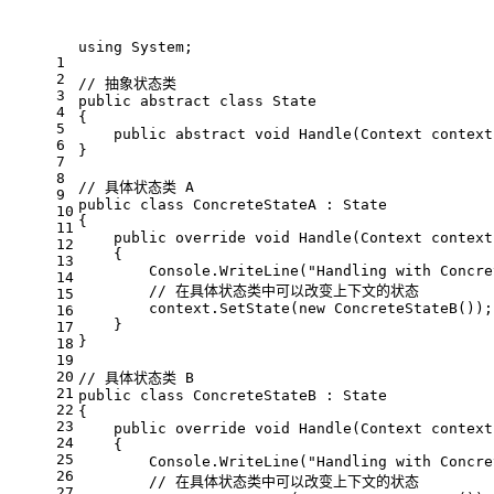
using
 System;
1
2
// 抽象状态类
3
public
abstract
class
State
4
{
5
public
abstract
void
Handle
(
Context context
6
}
7
8
// 具体状态类 A
9
public
class
ConcreteStateA
 : 
State
10
{
11
public
override
void
Handle
(
Context context
12
    {
13
        Console.WriteLine(
"Handling with Concre
14
// 在具体状态类中可以改变上下文的状态
15
        context.SetState(
new
 ConcreteStateB());
16
    }
17
}
18
19
20
// 具体状态类 B
21
public
class
ConcreteStateB
 : 
State
22
{
23
public
override
void
Handle
(
Context context
24
    {
25
        Console.WriteLine(
"Handling with Concre
26
// 在具体状态类中可以改变上下文的状态
27