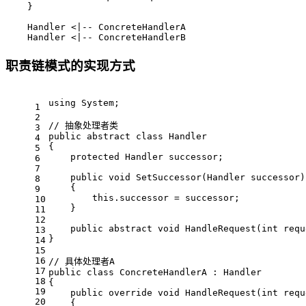
    }

    Handler <|-- ConcreteHandlerA

    Handler <|-- ConcreteHandlerB
职责链模式的实现方式
using
 System;
1
2
// 抽象处理者类
3
public
abstract
class
Handler
4
{
5
protected
 Handler successor;
6
7
public
void
SetSuccessor
(
Handler successor
)
8
    {
9
this
.successor = successor;
10
    }
11
12
public
abstract
void
HandleRequest
(
int
 requ
13
}
14
15
16
// 具体处理者A
17
public
class
ConcreteHandlerA
 : 
Handler
18
{
19
public
override
void
HandleRequest
(
int
 requ
20
    {