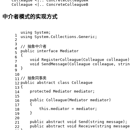
    Colleague <|.. ConcreteColleagueA

    Colleague <|.. ConcreteColleagueB
中介者模式的实现方式
using
 System;
1
using
 System.Collections.Generic;
2
3
// 抽象中介者
4
public
interface
Mediator
5
{
6
void
RegisterColleague
(
Colleague colleague
)
7
void
SendMessage
(
Colleague colleague, 
strin
8
}
9
10
// 抽象同事类
11
public
abstract
class
Colleague
12
{
13
protected
 Mediator mediator;
14
15
public
Colleague
(
Mediator mediator
)
16
    {
17
this
.mediator = mediator;
18
    }
19
20
public
abstract
void
Send
(
string
 message
)
;
21
public
abstract
void
Receive
(
string
 message
22