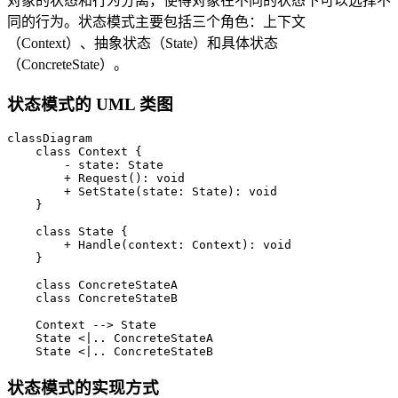
对象的状态和行为分离，使得对象在不同的状态下可以选择不
同的行为。状态模式主要包括三个角色：上下文
（Context）、抽象状态（State）和具体状态
（ConcreteState）。
状态模式的 UML 类图
classDiagram

    class Context {

        - state: State

        + Request(): void

        + SetState(state: State): void

    }

    class State {

        + Handle(context: Context): void

    }

    class ConcreteStateA

    class ConcreteStateB

    Context --> State

    State <|.. ConcreteStateA

    State <|.. ConcreteStateB
状态模式的实现方式