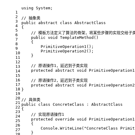
using
 System;
1
2
// 抽象类
3
public
abstract
class
AbstractClass
4
{
5
// 模板方法定义了算法的骨架，将某些步骤的实现交给子
6
public
void
TemplateMethod
()
7
    {
8
        PrimitiveOperation1();
9
        PrimitiveOperation2();
10
    }
11
12
// 原语操作1，延迟到子类实现
13
protected
abstract
void
PrimitiveOperation1
14
15
16
// 原语操作2，延迟到子类实现
17
protected
abstract
void
PrimitiveOperation2
18
}
19
20
// 具体类
21
public
class
ConcreteClass
 : 
AbstractClass
22
{
23
// 实现原语操作1
24
protected
override
void
PrimitiveOperation1
25
    {
26
        Console.WriteLine(
"ConcreteClass Primit
27
    }
28