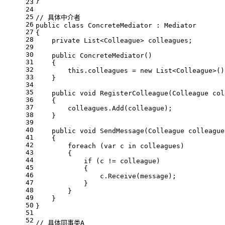
}
23
24
25
// 具体中介者
26
public
class
ConcreteMediator
 : 
Mediator
27
{
28
private
 List<Colleague> colleagues;
29
30
public
ConcreteMediator
()
31
    {
32
this
.colleagues = 
new
 List<Colleague>()
33
    }
34
35
public
void
RegisterColleague
(
Colleague col
36
    {
37
        colleagues.Add(colleague);
38
    }
39
40
public
void
SendMessage
(
Colleague colleague
41
    {
42
foreach
 (
var
 c 
in
 colleagues)
43
        {
44
if
 (c != colleague)
45
            {
46
                c.Receive(message);
47
            }
48
        }
49
    }
50
}
51
52
// 具体同事类A