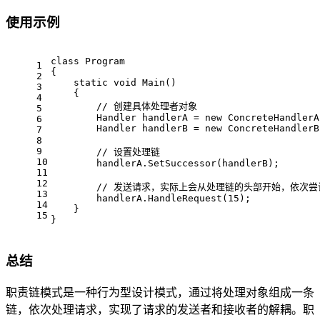
使用示例
class
Program
1
{
2
static
void
Main
()
3
    {
4
// 创建具体处理者对象
5
        Handler handlerA = 
new
 ConcreteHandlerA
6
        Handler handlerB = 
new
 ConcreteHandlerB
7
8
9
// 设置处理链
10
        handlerA.SetSuccessor(handlerB);
11
12
// 发送请求，实际上会从处理链的头部开始，依次尝
13
        handlerA.HandleRequest(
15
);
14
    }
15
}
总结
职责链模式是一种行为型设计模式，通过将处理对象组成一条
链，依次处理请求，实现了请求的发送者和接收者的解耦。职