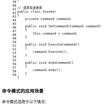
39
40
// 请求发送者类
41
public
class
Invoker
42
{
43
private
 Command command;
44
45
public
void
SetCommand
(
Command command
)
46
    {
47
this
.command = command;
48
    }
49
50
public
void
ExecuteCommand
()
51
    {
52
        command.Execute();
53
    }
54
55
public
void
UndoCommand
()
56
    {
57
        command.Undo();
58
    }
59
}
命令模式的应用场景
命令模式适用于以下情况：