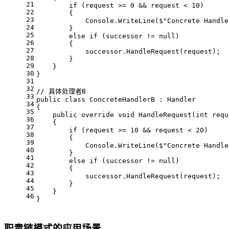
21
if
 (request >= 
0
 && request < 
10
)
22
        {
23
            Console.WriteLine(
$"Concrete Handle
24
        }
25
else
if
 (successor != 
null
)
26
        {
27
            successor.HandleRequest(request);
28
        }
29
    }
30
}
31
32
// 具体处理者B
33
public
class
ConcreteHandlerB
 : 
Handler
34
{
35
public
override
void
HandleRequest
(
int
 requ
36
    {
37
if
 (request >= 
10
 && request < 
20
)
38
        {
39
            Console.WriteLine(
$"Concrete Handle
40
        }
41
else
if
 (successor != 
null
)
42
        {
43
            successor.HandleRequest(request);
44
        }
45
    }
46
}
职责链模式的应用场景