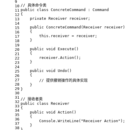
9
// 具体命令类
10
public
class
ConcreteCommand
 : 
Command
11
{
12
private
 Receiver receiver;
13
14
public
ConcreteCommand
(
Receiver receiver
)
15
    {
16
this
.receiver = receiver;
17
    }
18
19
public
void
Execute
()
20
    {
21
        receiver.Action();
22
    }
23
24
public
void
Undo
()
25
    {
26
27
// 提供撤销操作的具体实现
28
    }
29
}
30
31
// 接收者类
32
public
class
Receiver
33
{
34
public
void
Action
()
35
    {
36
        Console.WriteLine(
"Receiver Action"
);
37
    }
38
}