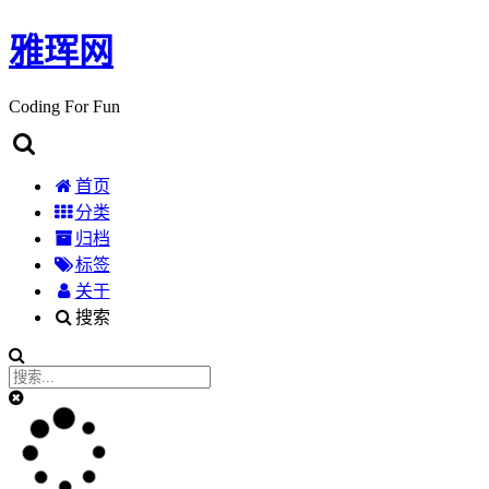
雅珲网
Coding For Fun
首页
分类
归档
标签
关于
搜索