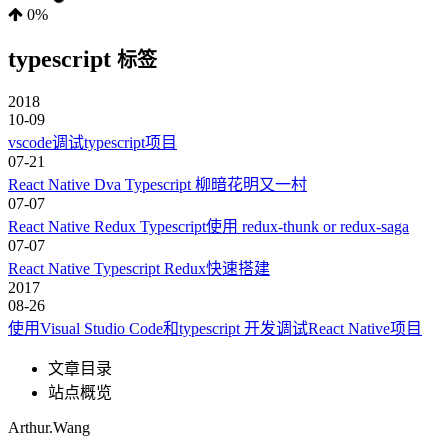
0%
typescript
标签
2018
10-09
vscode调试typescript项目
07-21
React Native Dva Typescript 柳暗花明又一村
07-07
React Native Redux Typescript使用 redux-thunk or redux-saga
07-07
React Native Typescript Redux快速搭建
2017
08-26
使用Visual Studio Code和typescript 开发调试React Native项目
文章目录
站点概览
Arthur.Wang