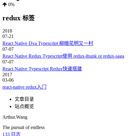
0%
redux
标签
2018
07-21
React Native Dva Typescript 柳暗花明又一村
07-07
React Native Redux Typescript使用 redux-thunk or redux-saga
07-07
React Native Typescript Redux快速搭建
2017
03-06
react-native redux入门
文章目录
站点概览
Arthur.Wang
The pursuit of endless
133
日志