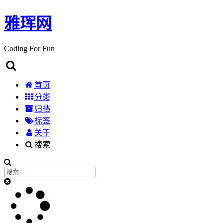
雅珲网
Coding For Fun
首页
分类
归档
标签
关于
搜索