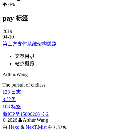
0%
pay
标签
2019
04-10
第三方支付系统架构思路
文章目录
站点概览
Arthur.Wang
The pursuit of endless
133
日志
8
分类
108
标签
浙ICP备15006266号-2
©
2026
Arthur.Wang
由
Hexo
&
NexT.Mist
强力驱动