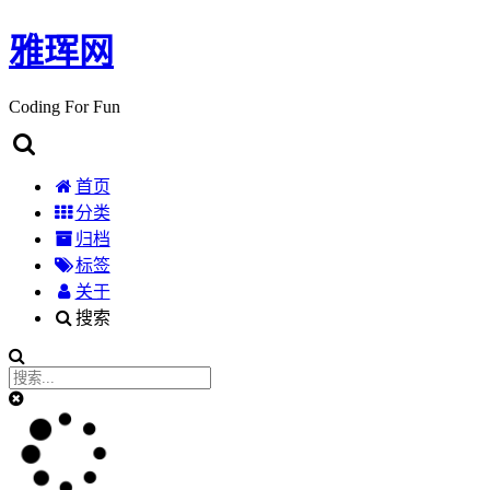
雅珲网
Coding For Fun
首页
分类
归档
标签
关于
搜索