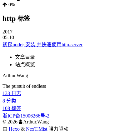
0%
http
标签
2017
05-10
初探nodejs安装 并快速使用http-server
文章目录
站点概览
Arthur.Wang
The pursuit of endless
133
日志
8
分类
108
标签
浙ICP备15006266号-2
©
2026
Arthur.Wang
由
Hexo
&
NexT.Mist
强力驱动