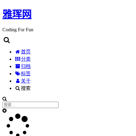
雅珲网
Coding For Fun
首页
分类
归档
标签
关于
搜索