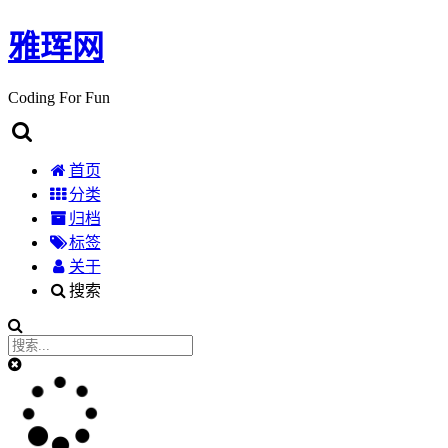
雅珲网
Coding For Fun
首页
分类
归档
标签
关于
搜索