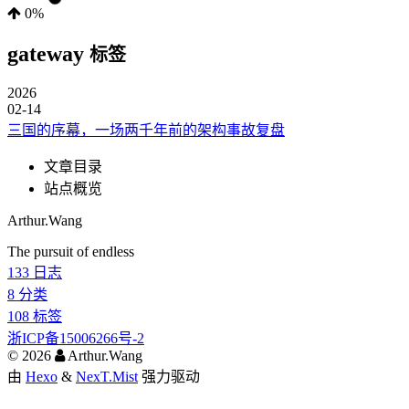
0%
gateway
标签
2026
02-14
三国的序幕，一场两千年前的架构事故复盘
文章目录
站点概览
Arthur.Wang
The pursuit of endless
133
日志
8
分类
108
标签
浙ICP备15006266号-2
©
2026
Arthur.Wang
由
Hexo
&
NexT.Mist
强力驱动