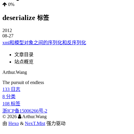
0%
deserialize
标签
2012
08-27
xml和模型对象之间的序列化和反序列化
文章目录
站点概览
Arthur.Wang
The pursuit of endless
133
日志
8
分类
108
标签
浙ICP备15006266号-2
©
2026
Arthur.Wang
由
Hexo
&
NexT.Mist
强力驱动