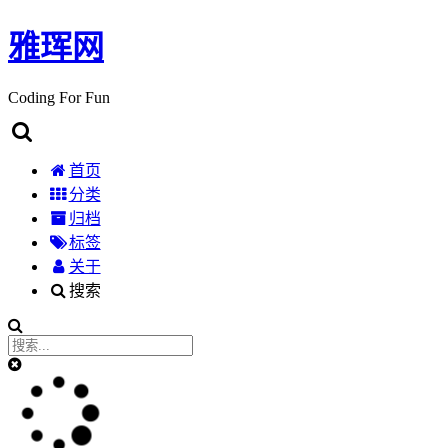
雅珲网
Coding For Fun
首页
分类
归档
标签
关于
搜索