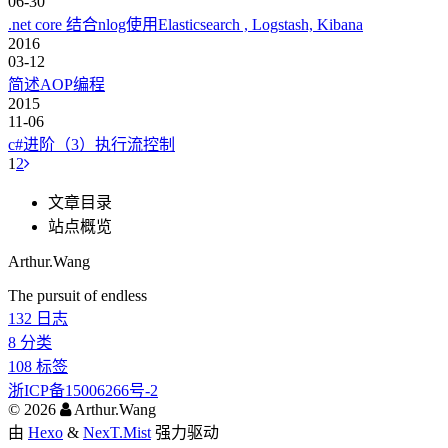
06-30
.net core 结合nlog使用Elasticsearch , Logstash, Kibana
2016
03-12
简述AOP编程
2015
11-06
c#进阶（3）执行流控制
1
2
文章目录
站点概览
Arthur.Wang
The pursuit of endless
132
日志
8
分类
108
标签
浙ICP备15006266号-2
©
2026
Arthur.Wang
由
Hexo
&
NexT.Mist
强力驱动