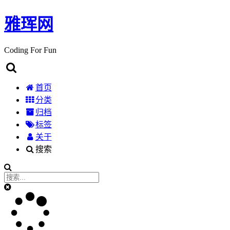
雅珲网
Coding For Fun
首页
分类
归档
标签
关于
搜索