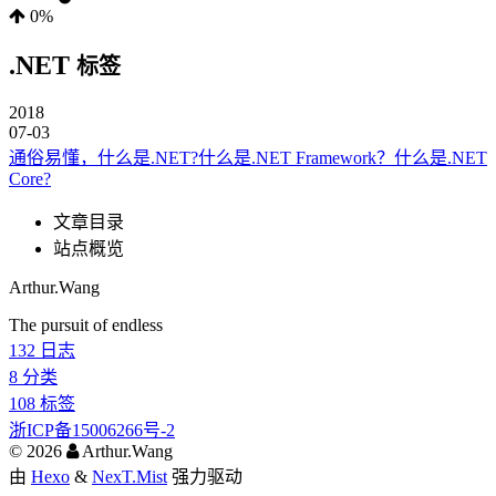
0%
.NET
标签
2018
07-03
通俗易懂，什么是.NET?什么是.NET Framework？什么是.NET
Core?
文章目录
站点概览
Arthur.Wang
The pursuit of endless
132
日志
8
分类
108
标签
浙ICP备15006266号-2
©
2026
Arthur.Wang
由
Hexo
&
NexT.Mist
强力驱动