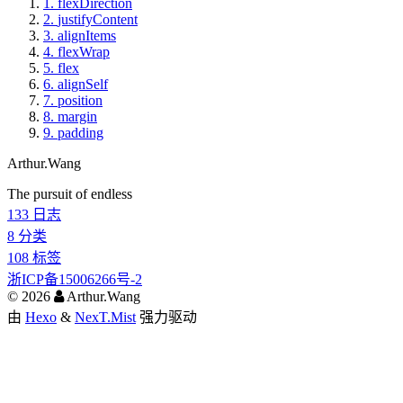
1.
flexDirection
2.
justifyContent
3.
alignItems
4.
flexWrap
5.
flex
6.
alignSelf
7.
position
8.
margin
9.
padding
Arthur.Wang
The pursuit of endless
133
日志
8
分类
108
标签
浙ICP备15006266号-2
©
2026
Arthur.Wang
由
Hexo
&
NexT.Mist
强力驱动