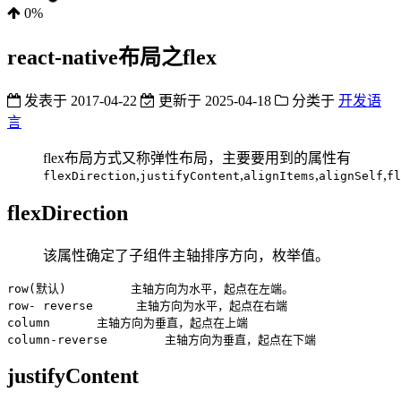
0%
react-native布局之flex
发表于
2017-04-22
更新于
2025-04-18
分类于
开发语
言
flex布局方式又称弹性布局，主要要用到的属性有
,
,
,
,
flexDirection
justifyContent
alignItems
alignSelf
fl
flexDirection
该属性确定了子组件主轴排序方向，枚举值。
row(默认)         主轴方向为水平，起点在左端。

row- reverse      主轴方向为水平，起点在右端

column　　　　主轴方向为垂直，起点在上端

justifyContent