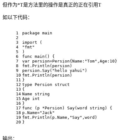
但作为*T是方法里的操作是真正的正在引用T
如以下代码：
1
package
 main
2
3
import
 (
4
"fmt"
5
)
6
func
main
()
 {
7
var
 persion=Persion{Name:
"Tom"
,Age:
10
}
8
fmt.Println(persion)
9
persion.Say(
"hello yahui"
)
10
fmt.Println(persion)
11
}
12
type
 Persion 
struct
13
{
14
Name 
string
15
Age 
int
16
}
17
func
(p *Persion)
 Say(word 
string
) {
18
p.Name=
"Jack"
19
fmt.Println(p.Name,
"Say"
,word)
20
}
输出：