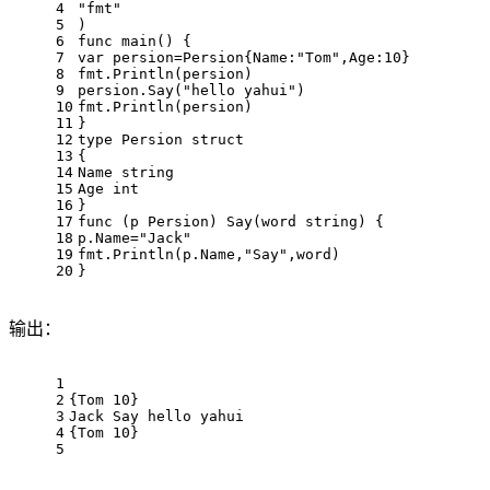
4
"fmt"
5
)
6
func
main
()
 {
7
var
 persion=Persion{Name:
"Tom"
,Age:
10
}
8
fmt.Println(persion)
9
persion.Say(
"hello yahui"
)
10
fmt.Println(persion)
11
}
12
type
 Persion 
struct
13
{
14
Name 
string
15
Age 
int
16
}
17
func
(p Persion)
 Say(word 
string
) {
18
p.Name=
"Jack"
19
fmt.Println(p.Name,
"Say"
,word)
20
}
输出：
1
2
{
Tom
10
}
3
Jack
Say
 hello yahui
4
{
Tom
10
}
5