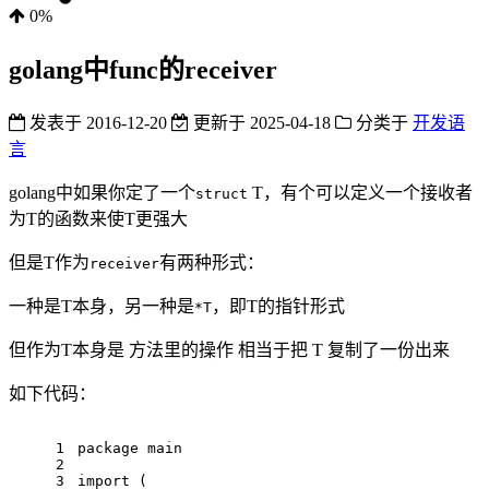
0%
golang中func的receiver
发表于
2016-12-20
更新于
2025-04-18
分类于
开发语
言
golang中如果你定了一个
T，有个可以定义一个接收者
struct
为T的函数来使T更强大
但是T作为
有两种形式：
receiver
一种是T本身，另一种是
，即T的指针形式
*T
但作为T本身是 方法里的操作 相当于把 T 复制了一份出来
如下代码：
1
package
 main
2
3
import
 (